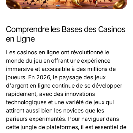
Comprendre les Bases des Casinos
en Ligne
Les casinos en ligne ont révolutionné le
monde du jeu en offrant une expérience
immersive et accessible à des millions de
joueurs. En 2026, le paysage des jeux
d'argent en ligne continue de se développer
rapidement, avec des innovations
technologiques et une variété de jeux qui
attirent aussi bien les novices que les
parieurs expérimentés. Pour naviguer dans
cette jungle de plateformes, il est essentiel de