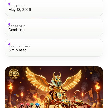
PUBLISHED
May 18, 2026
CATEGORY
Gambling
READING TIME
6
min read