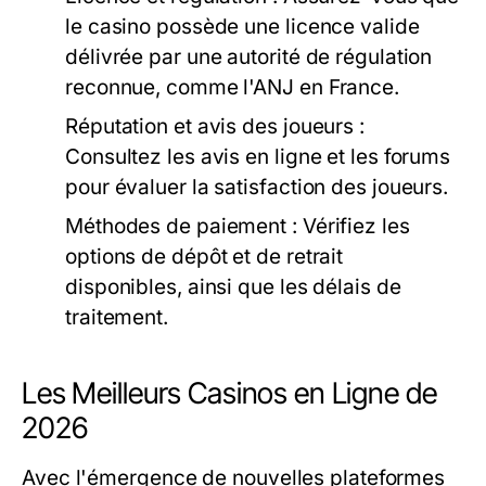
le casino possède une licence valide
délivrée par une autorité de régulation
reconnue, comme l'ANJ en France.
Réputation et avis des joueurs :
Consultez les avis en ligne et les forums
pour évaluer la satisfaction des joueurs.
Méthodes de paiement :
Vérifiez les
options de dépôt et de retrait
disponibles, ainsi que les délais de
traitement.
Les Meilleurs Casinos en Ligne de
2026
Avec l'émergence de nouvelles plateformes