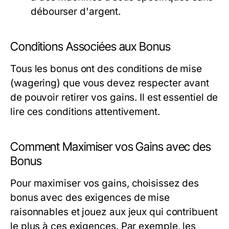
débourser d'argent.
Conditions Associées aux Bonus
Tous les bonus ont des conditions de mise
(wagering) que vous devez respecter avant
de pouvoir retirer vos gains. Il est essentiel de
lire ces conditions attentivement.
Comment Maximiser vos Gains avec des
Bonus
Pour maximiser vos gains, choisissez des
bonus avec des exigences de mise
raisonnables et jouez aux jeux qui contribuent
le plus à ces exigences. Par exemple, les