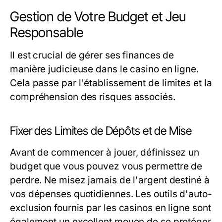
Gestion de Votre Budget et Jeu
Responsable
Il est crucial de gérer ses finances de
manière judicieuse dans le casino en ligne.
Cela passe par l'établissement de limites et la
compréhension des risques associés.
Fixer des Limites de Dépôts et de Mise
Avant de commencer à jouer, définissez un
budget que vous pouvez vous permettre de
perdre. Ne misez jamais de l'argent destiné à
vos dépenses quotidiennes. Les outils d'auto-
exclusion fournis par les casinos en ligne sont
également un excellent moyen de se protéger