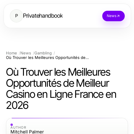
Privatehandbook
P
News
Home
News
Gambling
Où Trouver les Meilleures Opportunités de Meilleur Casino en Ligne France en 2026
Où Trouver les Meilleures
Opportunités de Meilleur
Casino en Ligne France en
2026
AUTHOR
Mitchell Palmer