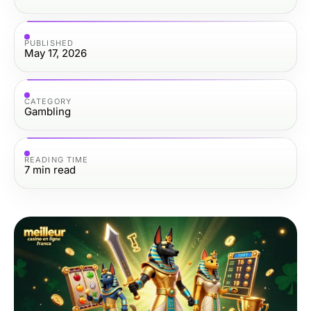
PUBLISHED
May 17, 2026
CATEGORY
Gambling
READING TIME
7
min read