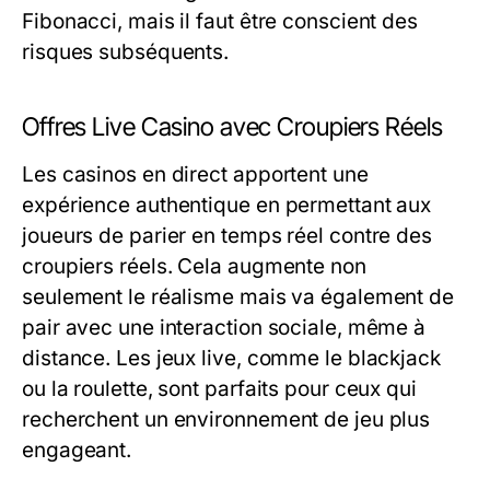
Fibonacci, mais il faut être conscient des
risques subséquents.
Offres Live Casino avec Croupiers Réels
Les casinos en direct apportent une
expérience authentique en permettant aux
joueurs de parier en temps réel contre des
croupiers réels. Cela augmente non
seulement le réalisme mais va également de
pair avec une interaction sociale, même à
distance. Les jeux live, comme le blackjack
ou la roulette, sont parfaits pour ceux qui
recherchent un environnement de jeu plus
engageant.