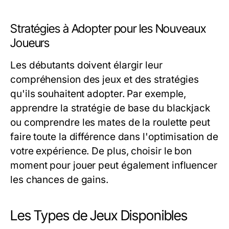
Stratégies à Adopter pour les Nouveaux
Joueurs
Les débutants doivent élargir leur
compréhension des jeux et des stratégies
qu'ils souhaitent adopter. Par exemple,
apprendre la stratégie de base du blackjack
ou comprendre les mates de la roulette peut
faire toute la différence dans l'optimisation de
votre expérience. De plus, choisir le bon
moment pour jouer peut également influencer
les chances de gains.
Les Types de Jeux Disponibles