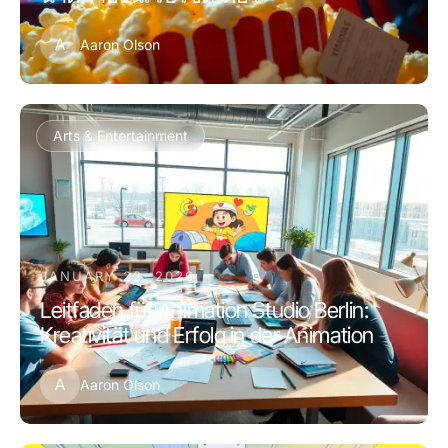
A
Aaron Olson
Arts & Entertainment
JANUARY 22, 2026
Leitfaden für Animation Studio Berlin:
Kreativität und Erfolg in der Animation
A
Aaron Olson