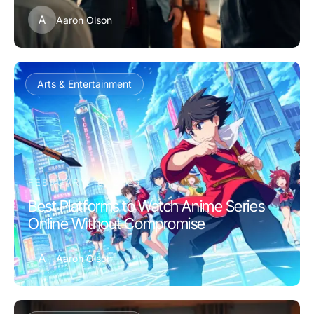
A
Aaron Olson
Arts & Entertainment
FEBRUARY 13, 2026
Best Platforms to Watch Anime Series
Online Without Compromise
A
Aaron Olson