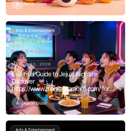
A
Aaron Olson
Arts & Entertainment
MARCH 10, 2026
Essential Guide to Jeju's Nightlife:
Discover
https://www.magic4karaoke.com/ for
2026 Experiences
A
Aaron Olson
Arts & Entertainment