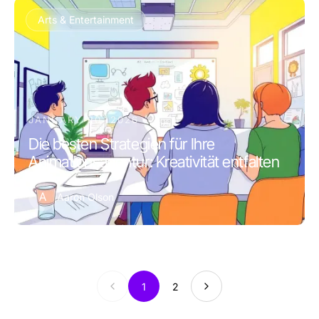
Arts & Entertainment
JANUARY 20, 2026
Die besten Strategien für Ihre
Animationsagentur: Kreativität entfalten
A
Aaron Olson
1
2