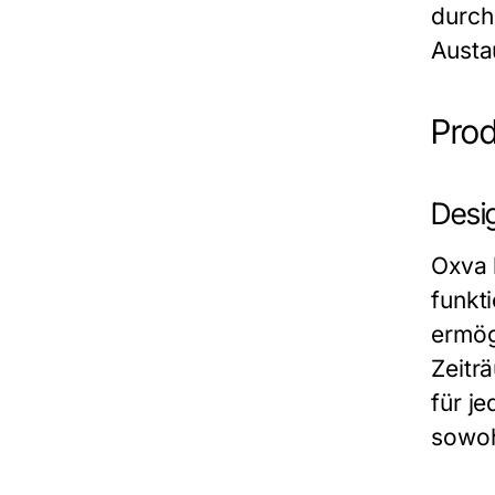
durch
Austa
Prod
Desi
Oxva 
funkt
ermög
Zeitr
für j
sowoh