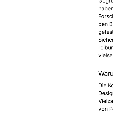
Gegrü
haben
Forsc
den B
getes
Siche
reibu
viels
Waru
Die K
Desig
Vielz
von P