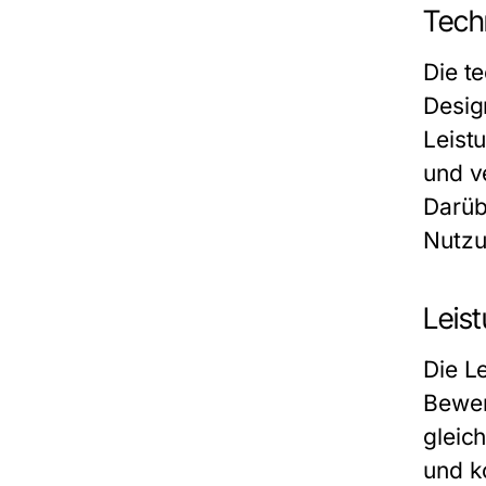
Tech
Die t
Design
Leist
und v
Darüb
Nutzu
Leis
Die L
Bewer
gleic
und k