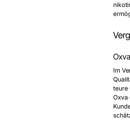
nikot
ermög
Verg
Oxva
Im Ve
Quali
teure
Oxva 
Kunde
schät