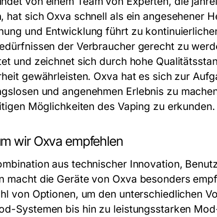
ndet von einem Team von Experten, die jahre
, hat sich Oxva schnell als ein angesehener Her
hung und Entwicklung führt zu kontinuierliche
edürfnissen der Verbraucher gerecht zu werd
tet und zeichnet sich durch hohe Qualitätssta
rheit gewährleisten. Oxva hat es sich zur Au
ngslosen und angenehmen Erlebnis zu machen,
eitigen Möglichkeiten des Vaping zu erkunden.
m wir Oxva empfehlen
ombination aus technischer Innovation, Benu
n macht die Geräte von Oxva besonders empfe
ahl von Optionen, um den unterschiedlichen V
od-Systemen bis hin zu leistungsstarken Mod