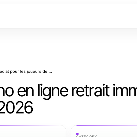
Un guide sur le casino en ligne retrait immédiat pour les joueurs de 2026
no en ligne retrait im
 2026
CATEGORY