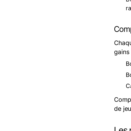
r
Comp
Chaqu
gains 
B
B
C
Compr
de jeu
Les 