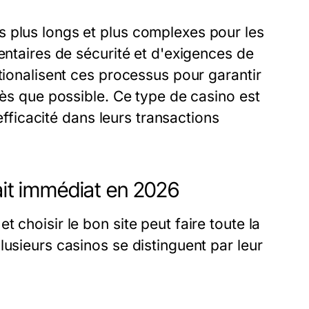
 plus longs et plus complexes pour les
entaires de sécurité et d'exigences de
tionalisent ces processus pour garantir
dès que possible. Ce type de casino est
'efficacité dans leurs transactions
rait immédiat en 2026
 choisir le bon site peut faire toute la
lusieurs casinos se distinguent par leur