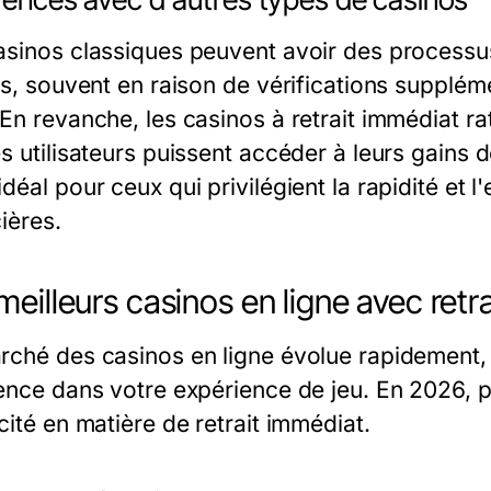
asinos classiques peuvent avoir des processus
its, souvent en raison de vérifications supplém
 En revanche, les casinos à retrait immédiat ra
es utilisateurs puissent accéder à leurs gains 
déal pour ceux qui privilégient la rapidité et l
ières.
meilleurs casinos en ligne avec ret
ché des casinos en ligne évolue rapidement, et
rence dans votre expérience de jeu. En 2026, p
cité en matière de retrait immédiat.