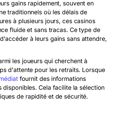
leurs gains rapidement, souvent en
e traditionnels où les délais de
ures à plusieurs jours, ces casinos
nce fluide et sans tracas. Ce type de
d'accéder à leurs gains sans attendre,
rmi les joueurs qui cherchent à
s d'attente pour les retraits. Lorsque
mmédiat
fournit des informations
disponibles. Cela facilite la sélection
ques de rapidité et de sécurité.