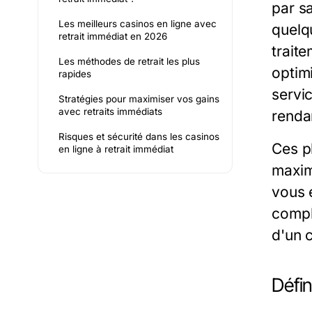
par s
Les meilleurs casinos en ligne avec
quelq
retrait immédiat en 2026
traite
Les méthodes de retrait les plus
optimi
rapides
servi
Stratégies pour maximiser vos gains
avec retraits immédiats
rendan
Risques et sécurité dans les casinos
Ces p
en ligne à retrait immédiat
maxim
vous 
complè
d'un 
Défin