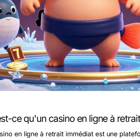
st-ce qu'un casino en ligne à retrai
sino en ligne à retrait immédiat
est une platefo