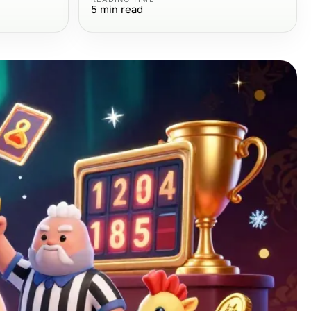
5
min read