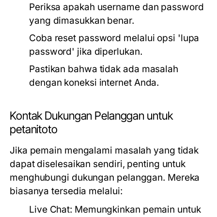
Periksa apakah username dan password
yang dimasukkan benar.
Coba reset password melalui opsi 'lupa
password' jika diperlukan.
Pastikan bahwa tidak ada masalah
dengan koneksi internet Anda.
Kontak Dukungan Pelanggan untuk
petanitoto
Jika pemain mengalami masalah yang tidak
dapat diselesaikan sendiri, penting untuk
menghubungi dukungan pelanggan. Mereka
biasanya tersedia melalui:
Live Chat:
Memungkinkan pemain untuk