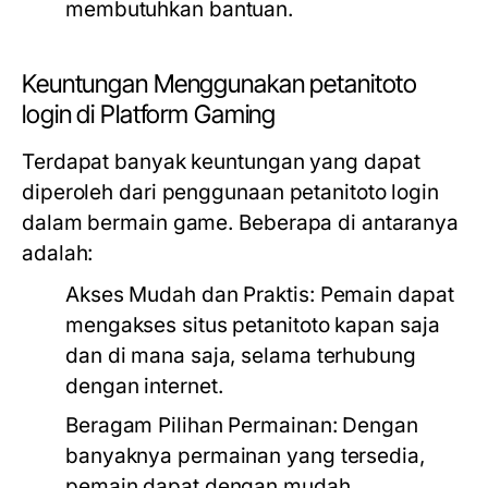
membutuhkan bantuan.
Keuntungan Menggunakan petanitoto
login di Platform Gaming
Terdapat banyak keuntungan yang dapat
diperoleh dari penggunaan petanitoto login
dalam bermain game. Beberapa di antaranya
adalah:
Akses Mudah dan Praktis:
Pemain dapat
mengakses situs petanitoto kapan saja
dan di mana saja, selama terhubung
dengan internet.
Beragam Pilihan Permainan:
Dengan
banyaknya permainan yang tersedia,
pemain dapat dengan mudah