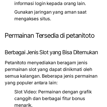
informasi login kepada orang lain.
Gunakan jaringan yang aman saat
mengakses situs.
Permainan Tersedia di petanitoto
Berbagai Jenis Slot yang Bisa Ditemukan
Petanitoto menyediakan beragam jenis
permainan slot yang dapat dinikmati oleh
semua kalangan. Beberapa jenis permainan
yang populer antara lain:
Slot Video:
Permainan dengan grafik
canggih dan berbagai fitur bonus
menarik.