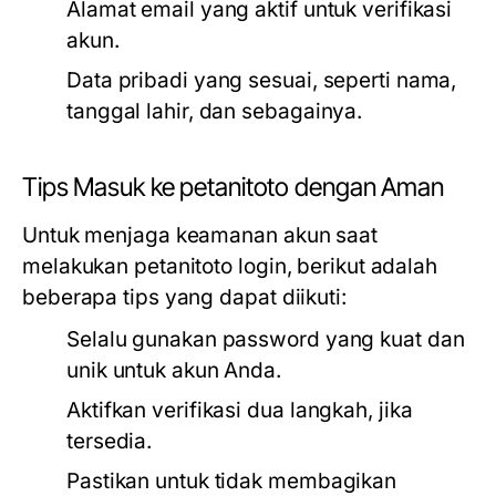
Alamat email yang aktif untuk verifikasi
akun.
Data pribadi yang sesuai, seperti nama,
tanggal lahir, dan sebagainya.
Tips Masuk ke petanitoto dengan Aman
Untuk menjaga keamanan akun saat
melakukan petanitoto login, berikut adalah
beberapa tips yang dapat diikuti:
Selalu gunakan password yang kuat dan
unik untuk akun Anda.
Aktifkan verifikasi dua langkah, jika
tersedia.
Pastikan untuk tidak membagikan