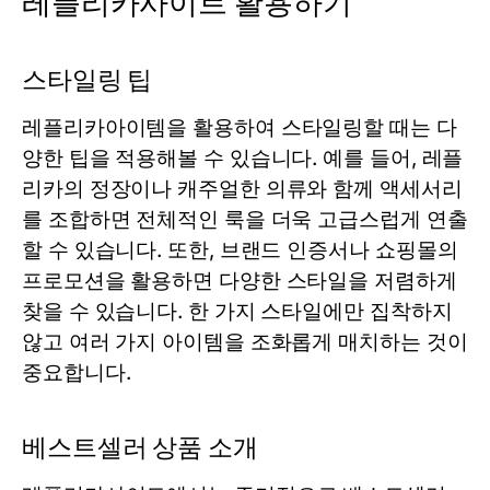
레플리카사이트 활용하기
스타일링 팁
레플리카아이템을 활용하여 스타일링할 때는 다
양한 팁을 적용해볼 수 있습니다. 예를 들어, 레플
리카의 정장이나 캐주얼한 의류와 함께 액세서리
를 조합하면 전체적인 룩을 더욱 고급스럽게 연출
할 수 있습니다. 또한, 브랜드 인증서나 쇼핑몰의
프로모션을 활용하면 다양한 스타일을 저렴하게
찾을 수 있습니다. 한 가지 스타일에만 집착하지
않고 여러 가지 아이템을 조화롭게 매치하는 것이
중요합니다.
베스트셀러 상품 소개