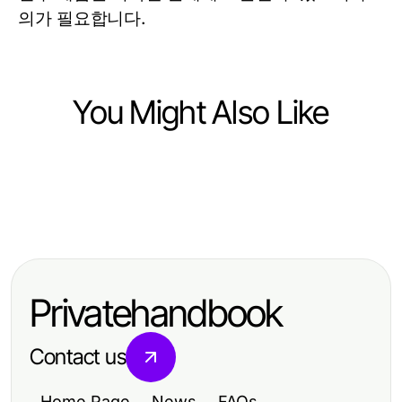
의가 필요합니다.
You Might Also Like
Ecommerce & Shopping
Ecommerce & Shopping
Which Replica Watches Option Is
Ecommerce & Shopping
Understanding Extrait de parfum vs
Right for You in 2026? Expert
Top Quality Products at Vape Juice
eau de parfum: Key Differences
Insights for Discerning Buyers
Depot for Every Vaping Enthusiast
and Benefits
Privatehandbook
Contact us
Home Page
News
FAQs