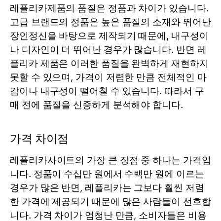
레플리카제품의 품질은 정품과 차이가 있습니다.
고급 브랜드의 정품은 높은 품질의 소재와 뛰어난
장인정신을 바탕으로 제작되기 때문에, 내구성이
나 디자인이 더 뛰어난 경우가 많습니다. 반면 레
플리카 제품은 이러한 품질을 완벽하게 재현하지
못할 수 있으며, 가격이 저렴한 만큼 전체적인 마
감이나 내구성이 떨어칠 수 있습니다. 따라서 구
매 전에 품질을 신중하게 분석해야 합니다.
가격 차이점
레플리카사이트의 가장 큰 장점 중 하나는 가격입
니다. 정품이 수십만 원에서 수백만 원에 이르는
경우가 많은 반면, 레플리카는 그보다 훨씬 저렴
한 가격에 제공되기 때문에 많은 사람들이 선호합
니다. 가격 차이가 엄청난 만큼, 소비자들은 비용