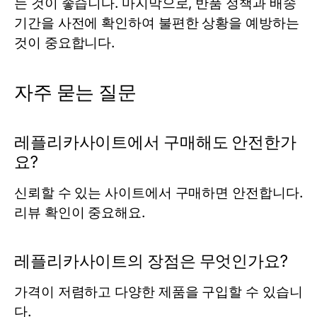
는 것이 좋습니다. 마지막으로, 반품 정책과 배송
기간을 사전에 확인하여 불편한 상황을 예방하는
것이 중요합니다.
자주 묻는 질문
레플리카사이트에서 구매해도 안전한가
요?
신뢰할 수 있는 사이트에서 구매하면 안전합니다.
리뷰 확인이 중요해요.
레플리카사이트의 장점은 무엇인가요?
가격이 저렴하고 다양한 제품을 구입할 수 있습니
다.