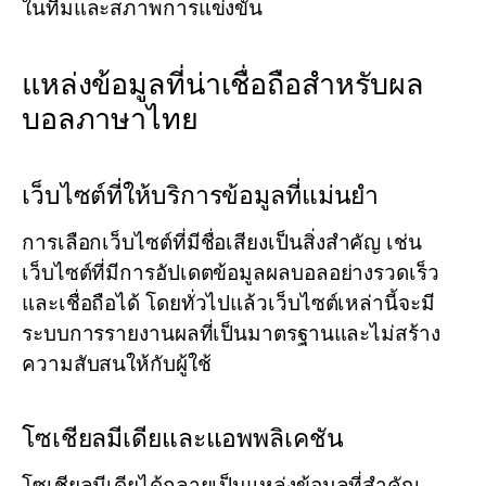
ในทีมและสภาพการแข่งขัน
แหล่งข้อมูลที่น่าเชื่อถือสำหรับผล
บอลภาษาไทย
เว็บไซต์ที่ให้บริการข้อมูลที่แม่นยำ
การเลือกเว็บไซต์ที่มีชื่อเสียงเป็นสิ่งสำคัญ เช่น
เว็บไซต์ที่มีการอัปเดตข้อมูลผลบอลอย่างรวดเร็ว
และเชื่อถือได้ โดยทั่วไปแล้วเว็บไซต์เหล่านี้จะมี
ระบบการรายงานผลที่เป็นมาตรฐานและไม่สร้าง
ความสับสนให้กับผู้ใช้
โซเชียลมีเดียและแอพพลิเคชัน
โซเชียลมีเดียได้กลายเป็นแหล่งข้อมูลที่สำคัญ