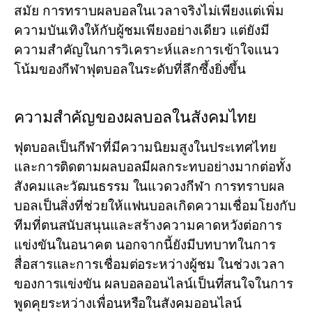
สมัย การทราบผลบอลในเวลาจริงไม่เพียงแต่เพิ่ม
ความบันเทิงให้กับผู้ชมเพียงอย่างเดียว แต่ยังมี
ความสำคัญในการวิเคราะห์และการเข้าใจแนว
โน้มของกีฬาฟุตบอลในระดับที่ลึกซึ้งยิ่งขึ้น
ความสำคัญของผลบอลในสังคมไทย
ฟุตบอลเป็นกีฬาที่มีความนิยมสูงในประเทศไทย
และการติดตามผลบอลมีผลกระทบอย่างมากต่อทั้ง
สังคมและวัฒนธรรม ในแวดวงกีฬา การทราบผล
บอลเป็นสิ่งที่ช่วยให้แฟนบอลเกิดความเชื่อมโยงกับ
ทีมที่ตนสนับสนุนและสร้างความคาดหวังต่อการ
แข่งขันในอนาคต นอกจากนี้ยังมีบทบาทในการ
สื่อสารและการเชื่อมต่อระหว่างผู้ชม ในช่วงเวลา
ของการแข่งขัน ผลบอลออนไลน์เป็นที่สนใจในการ
พูดคุยระหว่างเพื่อนหรือในสังคมออนไลน์