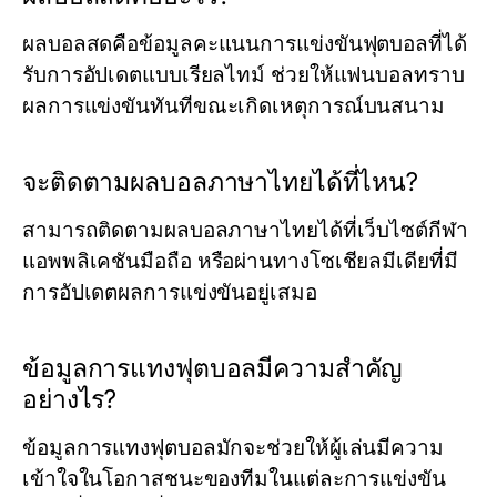
ผลบอลสดคือข้อมูลคะแนนการแข่งขันฟุตบอลที่ได้
รับการอัปเดตแบบเรียลไทม์ ช่วยให้แฟนบอลทราบ
ผลการแข่งขันทันทีขณะเกิดเหตุการณ์บนสนาม
จะติดตามผลบอลภาษาไทยได้ที่ไหน?
สามารถติดตามผลบอลภาษาไทยได้ที่เว็บไซต์กีฬา
แอพพลิเคชันมือถือ หรือผ่านทางโซเชียลมีเดียที่มี
การอัปเดตผลการแข่งขันอยู่เสมอ
ข้อมูลการแทงฟุตบอลมีความสำคัญ
อย่างไร?
ข้อมูลการแทงฟุตบอลมักจะช่วยให้ผู้เล่นมีความ
เข้าใจในโอกาสชนะของทีมในแต่ละการแข่งขัน