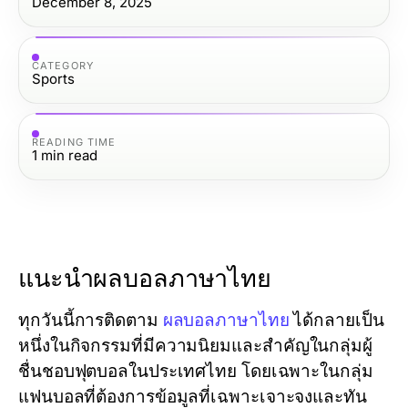
December 8, 2025
CATEGORY
Sports
READING TIME
1
min read
แนะนำผลบอลภาษาไทย
ทุกวันนี้การติดตาม
ผลบอลภาษาไทย
ได้กลายเป็น
หนึ่งในกิจกรรมที่มีความนิยมและสำคัญในกลุ่มผู้
ชื่นชอบฟุตบอลในประเทศไทย โดยเฉพาะในกลุ่ม
แฟนบอลที่ต้องการข้อมูลที่เฉพาะเจาะจงและทัน