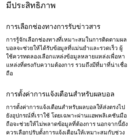
มีประสิทธิภาพ
การเลือกช่องทางการรับข่าวสาร
การรู้จักเลือกช่องทางที่เหมาะสมในการติดตามผล
บอลจะช่วยให้ได้รับข้อมูลที่แม่นยำและรวดเร็ว ผู้
ใช้ควรทดลองเลือกแหล่งข้อมูลหลายแหล่งเพื่อหา
แหล่งที่ตรงกับความต้องการ รวมถึงมีที่มาที่น่าเชื่อ
ถือ
การตั้งค่าการแจ้งเตือนสำหรับผลบอล
การตั้งค่าการแจ้งเตือนสำหรับผลบอลให้ส่งตรงไป
ยังอุปกรณ์ที่เราใช้ โดยเฉพาะผ่านแอพพลิเคชันมือ
ถือจะช่วยให้ไม่พลาดข้อมูลที่ต้องการ นอกจากนี้ยัง
ควรเลือกปรับตั้งการแจ้งเตือนให้เหมาะสมกับช่วง