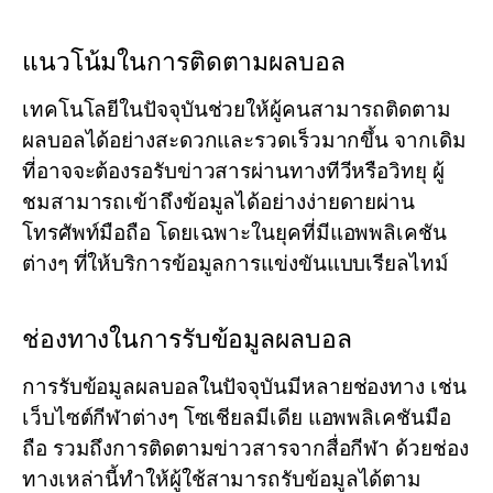
แนวโน้มในการติดตามผลบอล
เทคโนโลยีในปัจจุบันช่วยให้ผู้คนสามารถติดตาม
ผลบอลได้อย่างสะดวกและรวดเร็วมากขึ้น จากเดิม
ที่อาจจะต้องรอรับข่าวสารผ่านทางทีวีหรือวิทยุ ผู้
ชมสามารถเข้าถึงข้อมูลได้อย่างง่ายดายผ่าน
โทรศัพท์มือถือ โดยเฉพาะในยุคที่มีแอพพลิเคชัน
ต่างๆ ที่ให้บริการข้อมูลการแข่งขันแบบเรียลไทม์
ช่องทางในการรับข้อมูลผลบอล
การรับข้อมูลผลบอลในปัจจุบันมีหลายช่องทาง เช่น
เว็บไซต์กีฬาต่างๆ โซเชียลมีเดีย แอพพลิเคชันมือ
ถือ รวมถึงการติดตามข่าวสารจากสื่อกีฬา ด้วยช่อง
ทางเหล่านี้ทำให้ผู้ใช้สามารถรับข้อมูลได้ตาม