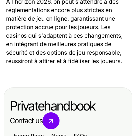
À l'horizon 2026, on peut s'attendre à des
réglementations encore plus strictes en
matière de jeu en ligne, garantissant une
protection accrue pour les joueurs. Les
casinos qui s'adaptent à ces changements,
en intégrant de meilleures pratiques de
sécurité et des options de jeu responsable,
réussiront à attirer et à fidéliser les joueurs.
Privatehandbook
Contact us
Home Page
News
FAQs