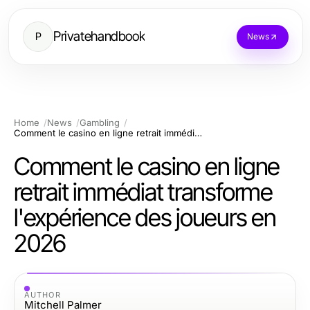
Privatehandbook
P
News
Home
News
Gambling
Comment le casino en ligne retrait immédiat transforme l'expérience des joueurs en 2026
Comment le casino en ligne
retrait immédiat transforme
l'expérience des joueurs en
2026
AUTHOR
Mitchell Palmer