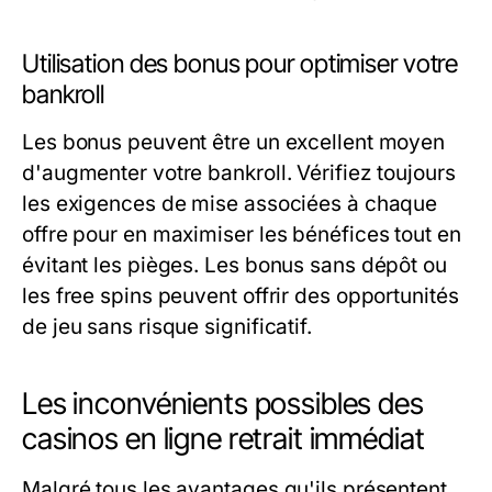
Utilisation des bonus pour optimiser votre
bankroll
Les bonus peuvent être un excellent moyen
d'augmenter votre bankroll. Vérifiez toujours
les exigences de mise associées à chaque
offre pour en maximiser les bénéfices tout en
évitant les pièges. Les bonus sans dépôt ou
les free spins peuvent offrir des opportunités
de jeu sans risque significatif.
Les inconvénients possibles des
casinos en ligne retrait immédiat
Malgré tous les avantages qu'ils présentent,