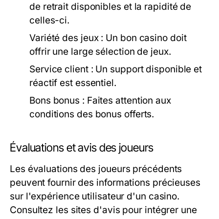
de retrait disponibles et la rapidité de
celles-ci.
Variété des jeux :
Un bon casino doit
offrir une large sélection de jeux.
Service client :
Un support disponible et
réactif est essentiel.
Bons bonus :
Faites attention aux
conditions des bonus offerts.
Évaluations et avis des joueurs
Les évaluations des joueurs précédents
peuvent fournir des informations précieuses
sur l'expérience utilisateur d'un casino.
Consultez les sites d'avis pour intégrer une