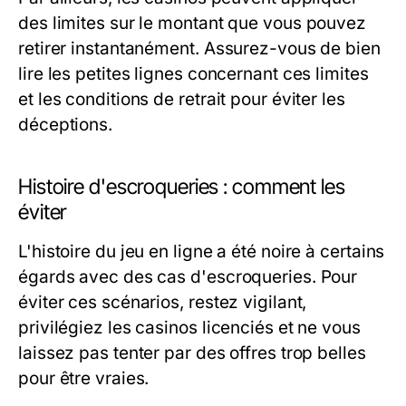
des limites sur le montant que vous pouvez
retirer instantanément. Assurez-vous de bien
lire les petites lignes concernant ces limites
et les conditions de retrait pour éviter les
déceptions.
Histoire d'escroqueries : comment les
éviter
L'histoire du jeu en ligne a été noire à certains
égards avec des cas d'escroqueries. Pour
éviter ces scénarios, restez vigilant,
privilégiez les casinos licenciés et ne vous
laissez pas tenter par des offres trop belles
pour être vraies.