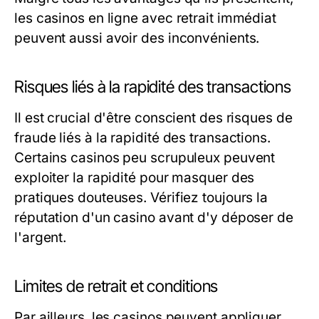
les casinos en ligne avec retrait immédiat
peuvent aussi avoir des inconvénients.
Risques liés à la rapidité des transactions
Il est crucial d'être conscient des risques de
fraude liés à la rapidité des transactions.
Certains casinos peu scrupuleux peuvent
exploiter la rapidité pour masquer des
pratiques douteuses. Vérifiez toujours la
réputation d'un casino avant d'y déposer de
l'argent.
Limites de retrait et conditions
Par ailleurs, les casinos peuvent appliquer